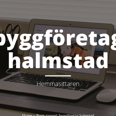
byggföreta
halmstad
Hemmasittaren
Home
» Posts tagged: byggföretag halmstad