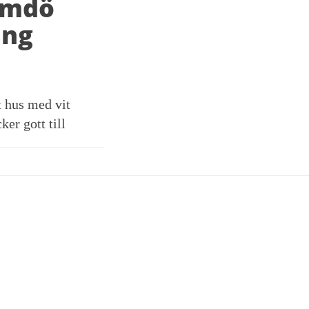
ärmdö
ing
et hus med vit
ker gott till