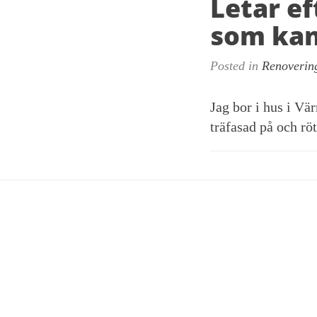
Letar ef
som kan
Posted in
Renoverin
Jag bor i hus i Vär
träfasad på och röt